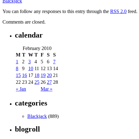
Blackjack
You can follow any responses to this entry through the
RSS 2.0
feed. 
Comments are closed.
calendar
February 2010
M
T
W
T
F
S
S
1
2
3
4
5
6
7
8
9
10
11
12
13
14
15
16
17
18
19
20
21
22
23
24
25
26
27
28
« Jan
Mar »
categories
Blackjack
(889)
blogroll