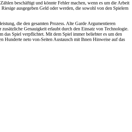
r Zählen beschäftigt und könnte Fehler machen, wenn es um die Arbeit
un Riesige ausgegeben Geld oder werden, die sowohl von den Spielern
leistung, die den gesamten Prozess. Alte Garde Argumentieren
ir zusätzliche Genauigkeit erlaubt durch den Einsatz von Technologie.
 das Spiel verpflichtet. Mit dem Spiel immer beliebter es um den
den Hunderte neto von-Seiten Austausch mit Ihnen Hinweise auf das