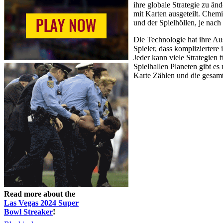
ihre globale Strategie zu ä
mit Karten ausgeteilt. Chem
und der Spielhöllen, je nac
Die Technologie hat ihre Au
Spieler, dass kompliziertere
Jeder kann viele Strategien
Spielhallen Planeten gibt e
Karte Zählen und die gesam
Read more about the
Las Vegas 2024 Super
Bowl Streaker
!