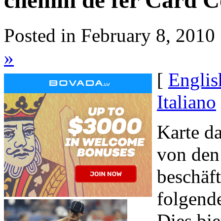
chemin de fer Card C
Posted in February 8, 2010
»
[
Englis
Italiano
Karte da
von den
beschäft
folgende
Dies bie