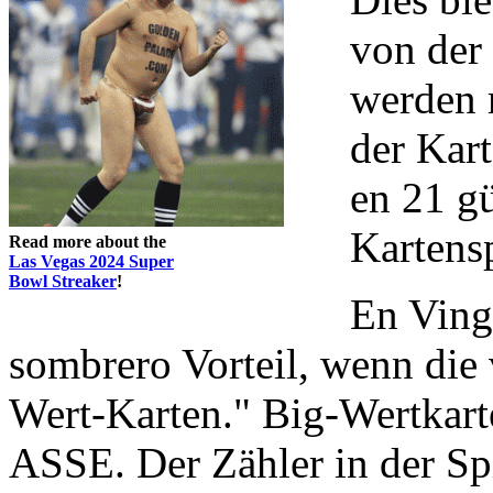
von der
werden 
der Kart
en 21 g
Kartensp
Read more about the
Las Vegas 2024 Super
Bowl Streaker
!
En Vingt
sombrero Vorteil, wenn die
Wert-Karten." Big-Wertkar
ASSE. Der Zähler in der Spi